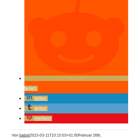
teilen
teilen
teilen
merken
Von
babsi
|
2023-03-11T10:15:03+01:00
Februar 26th,