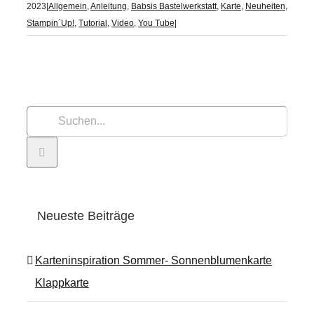
2023
|
Allgemein
,
Anleitung
,
Babsis Bastelwerkstatt
,
Karte
,
Neuheiten
,
Stampin´Up!
,
Tutorial
,
Video
,
You Tube
|
Suche
nach:
Neueste Beiträge
Karteninspiration Sommer- Sonnenblumenkarte
Klappkarte