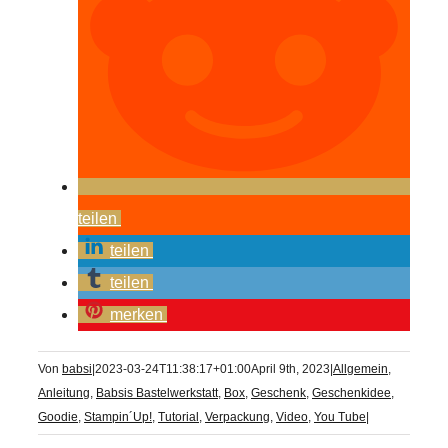
teilen
teilen
teilen
merken
Von
babsi
|
2023-03-24T11:38:17+01:00
April 9th, 2023
|
Allgemein
,
Anleitung
,
Babsis Bastelwerkstatt
,
Box
,
Geschenk
,
Geschenkidee
,
Goodie
,
Stampin´Up!
,
Tutorial
,
Verpackung
,
Video
,
You Tube
|