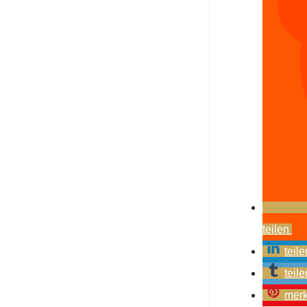
teilen
teile
teile
mer