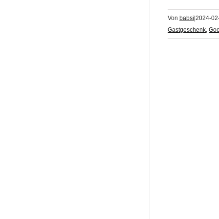
Von
babsi
|
2024-02
Gastgeschenk
,
Goo