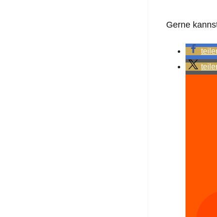
Gerne kannst 
teile
teile