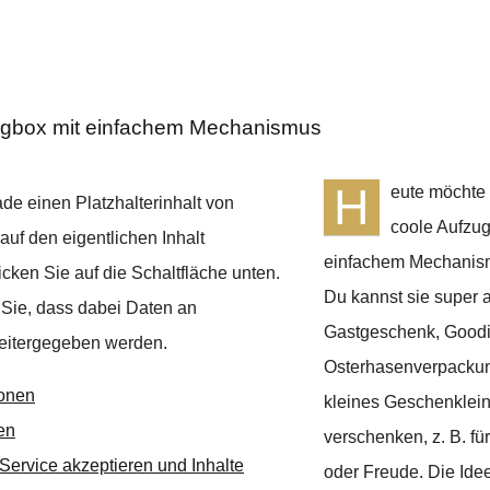
ugbox mit einfachem Mechanismus
H
eute möchte 
de einen Platzhalterinhalt von
coole Aufzug
auf den eigentlichen Inhalt
einfachem Mechanis
icken Sie auf die Schaltfläche unten.
Du kannst sie super a
 Sie, dass dabei Daten an
Gastgeschenk, Goodi
weitergegeben werden.
Osterhasenverpackun
ionen
kleines Geschenklei
en
verschenken, z. B. fü
 Service akzeptieren und Inhalte
oder Freude. Die Ide