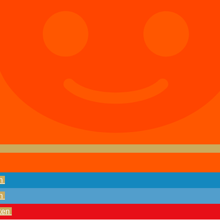
n
n
ken