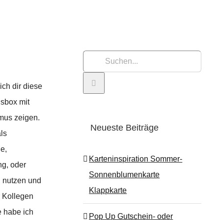
Suche
nach:
ich dir diese
sbox mit
mus zeigen.
Neueste Beiträge
ls
e,
Karteninspiration Sommer-
g, oder
Sonnenblumenkarte
n nutzen und
Klappkarte
r Kollegen
e habe ich
Pop Up Gutschein- oder