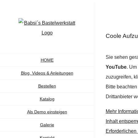
Zum
Inhalt
springen
Coole Aufz
Sie sehen gera
HOME
YouTube
. Um 
Blog, Videos & Anleitungen
zuzugreifen, kl
Bestellen
Bitte beachten
Drittanbieter 
Katalog
Mehr Informat
Als Demo einsteigen
Inhalt entsperr
Galerie
Erforderlichen
Kontakt