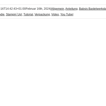
-16T14:42:43+01:00
Februar 16th, 2024
|
Allgemein
,
Anleitung
,
Babsis Bastelwerksta
die
,
Stampin´Up!
,
Tutorial
,
Verpackung
,
Video
,
You Tube
|