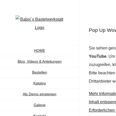
Zum
Inhalt
springen
Pop Up Wow 
Sie sehen gera
HOME
YouTube
. Um 
Blog, Videos & Anleitungen
zuzugreifen, kl
Bestellen
Bitte beachten
Drittanbieter 
Katalog
Mehr Informat
Als Demo einsteigen
Inhalt entsperr
Galerie
Erforderlichen
Kontakt