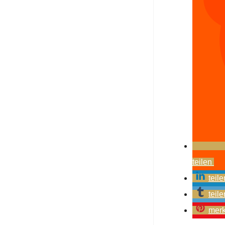
teilen
teile
teile
mer