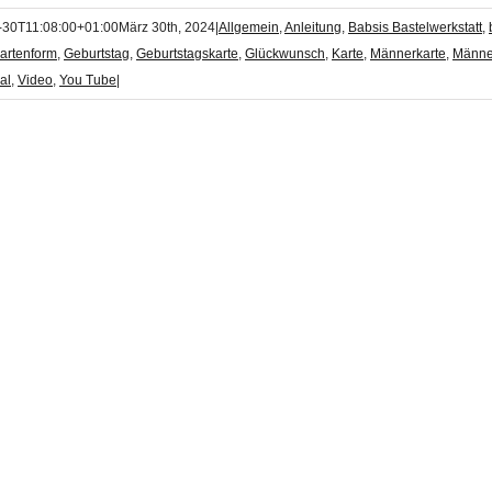
-30T11:08:00+01:00
März 30th, 2024
|
Allgemein
,
Anleitung
,
Babsis Bastelwerkstatt
,
artenform
,
Geburtstag
,
Geburtstagskarte
,
Glückwunsch
,
Karte
,
Männerkarte
,
Männe
al
,
Video
,
You Tube
|