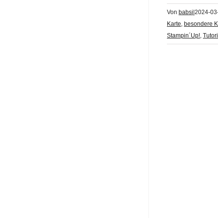
Von
babsi
|
2024-03
Karte
,
besondere K
Stampin´Up!
,
Tutori