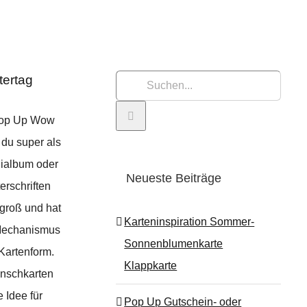
tertag
Suche
nach:
Pop Up Wow
 du super als
nialbum oder
Neueste Beiträge
terschriften
 groß und hat
Karteninspiration Sommer-
Mechanismus
Sonnenblumenkarte
Kartenform.
Klappkarte
unschkarten
 Idee für
Pop Up Gutschein- oder