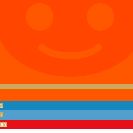
n
n
ken