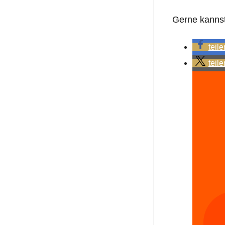
Gerne kannst 
teile
teile