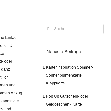
Suche
nach:
he Einfach
e ich Dir
Neueste Beiträge
üße
d- oder
Karteninspiration Sommer-
u ganz
Sonnenblumenkarte
t. Ich
Klappkarte
nnen und
formen Anzug
Pop Up Gutschein- oder
 kannst die
Geldgeschenk Karte
z- und