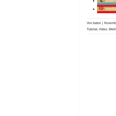
teilen
merk
Von
babsi
|
Novembe
Tutorial
,
Video
,
Weih