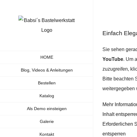
Zum
Inhalt
springen
Einfach Eleg
Sie sehen gerad
HOME
YouTube
. Um a
zuzugreifen, kli
Blog, Videos & Anleitungen
Bitte beachten 
Bestellen
weitergegeben 
Katalog
Mehr Informati
Als Demo einsteigen
Inhalt entsperre
Galerie
Erforderlichen 
entsperren
Kontakt