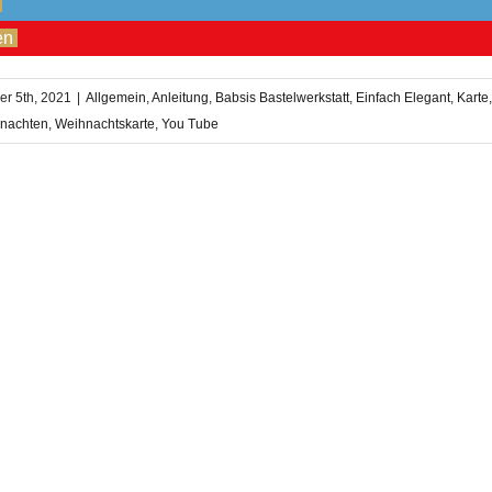
en
r 5th, 2021
|
Allgemein
,
Anleitung
,
Babsis Bastelwerkstatt
,
Einfach Elegant
,
Karte
nachten
,
Weihnachtskarte
,
You Tube