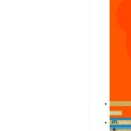
teilen
teilen