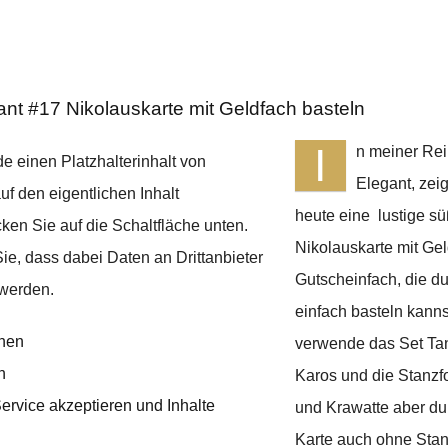
ant #17 Nikolauskarte mit Geldfach basteln
I
n meiner Rei
e einen Platzhalterinhalt von
Elegant, zeig
uf den eigentlichen Inhalt
heute eine lustige s
cken Sie auf die Schaltfläche unten.
Nikolauskarte mit Gel
Sie, dass dabei Daten an Drittanbieter
Gutscheinfach, die d
werden.
einfach basteln kanns
onen
verwende das Set Ta
n
Karos und die Stanz
Service akzeptieren und Inhalte
und Krawatte aber du
Karte auch ohne Stan