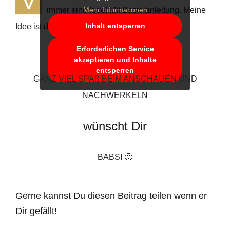
V
immer eine Idee! Mit Bastelanleitung. Meine
Mehr Informationen
Inhalt entsperren
Idee ist diese Zauberfenster – Sternen Karte.
Erforderlichen Service
akzeptieren und Inhalte
entsperren
GANZ VIEL SPAß BEIM ANSCHAUEN UND
NACHWERKELN
wünscht Dir
BABSI 🙂
Gerne kannst Du diesen Beitrag teilen wenn er
Dir gefällt!