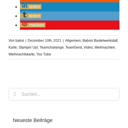
teilen
teilen
merken
Von
babsi
|
Dezember 10th, 2021
|
Allgemein
,
Babsis Bastelwerkstatt
,
Karte
,
Stampin´Up!
,
Teamchallange
,
TeamGeist
,
Video
,
Weihnachten
,
Weihnachtskarte
,
You Tube
Suche
nach:
Neueste Beiträge