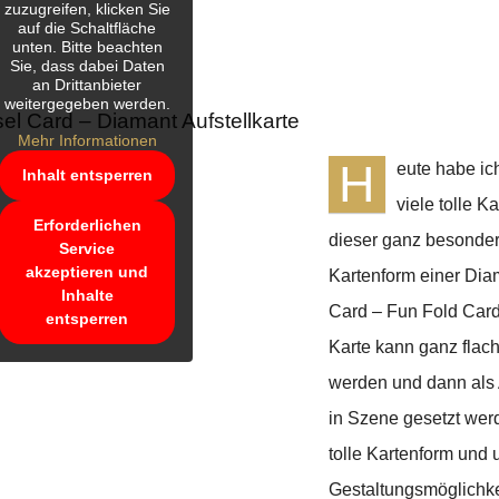
zuzugreifen, klicken Sie
auf die Schaltfläche
unten. Bitte beachten
Sie, dass dabei Daten
an Drittanbieter
weitergegeben werden.
l Card – Diamant Aufstellkarte
Mehr Informationen
H
eute habe ic
Inhalt entsperren
viele tolle K
Erforderlichen
dieser ganz besonde
Service
akzeptieren und
Kartenform einer Di
Inhalte
Card – Fun Fold Card
entsperren
Karte kann ganz flach
werden und dann als A
in Szene gesetzt wer
tolle Kartenform und
Gestaltungsmöglichk