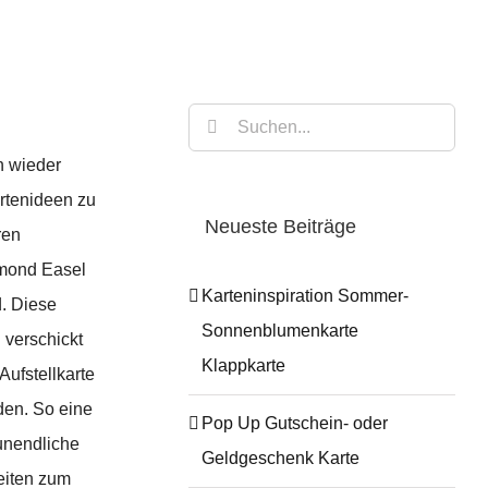
Suche
nach:
h wieder
artenideen zu
Neueste Beiträge
ren
amond Easel
Karteninspiration Sommer-
. Diese
Sonnenblumenkarte
 verschickt
Klappkarte
ufstellkarte
den. So eine
Pop Up Gutschein- oder
 unendliche
Geldgeschenk Karte
eiten zum