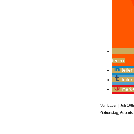
teilen
teilen
teilen
merk
Von
babsi
|
Juli 16t
Geburtstag
,
Geburtst