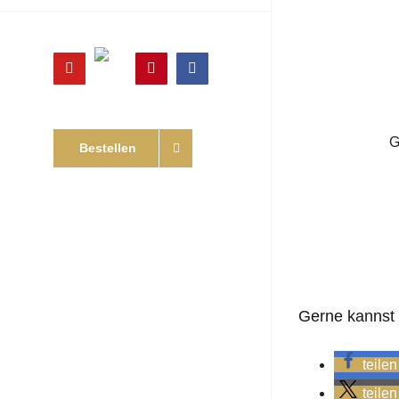
Online
YouTube
Pinterest
Facebook
Shop
G
Bestellen
Gerne kannst D
teilen
teilen