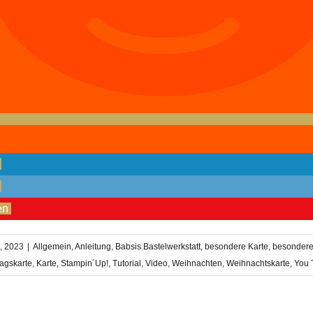
en
h, 2023
|
Allgemein
,
Anleitung
,
Babsis Bastelwerkstatt
,
besondere Karte
,
besondere
agskarte
,
Karte
,
Stampin´Up!
,
Tutorial
,
Video
,
Weihnachten
,
Weihnachtskarte
,
You 